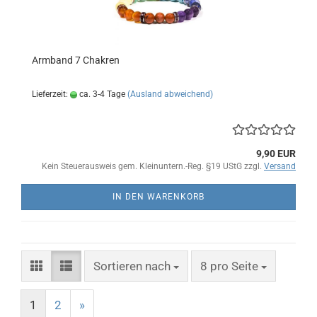
Armband 7 Chakren
Lieferzeit:
ca. 3-4 Tage
(Ausland abweichend)
9,90 EUR
Kein Steuerausweis gem. Kleinuntern.-Reg. §19 UStG zzgl.
Versand
IN DEN WARENKORB
Sortieren nach
pro Seite
Sortieren nach
8 pro Seite
1
2
»