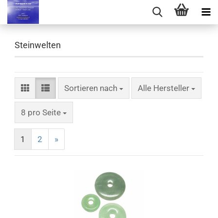
Steinwelten
Sortieren nach
Sortieren nach
Alle Hersteller
pro Seite
8 pro Seite
1
2
»