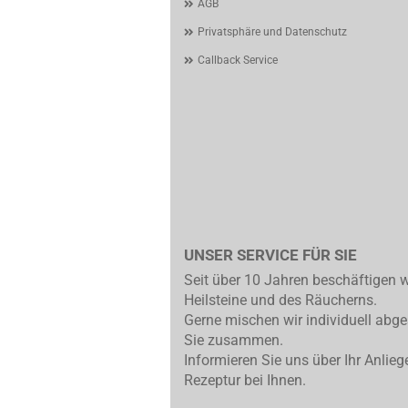
AGB
Privatsphäre und Datenschutz
Callback Service
UNSER SERVICE FÜR SIE
Seit über 10 Jahren beschäftigen w
Heilsteine und des Räucherns.
Gerne mischen wir individuell abg
Sie zusammen.
Informieren Sie uns über Ihr Anlieg
Rezeptur bei Ihnen.