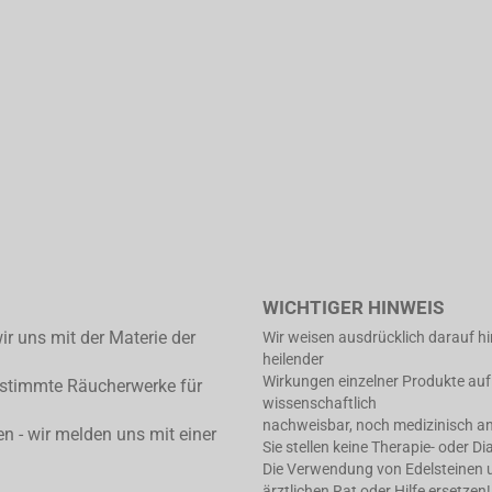
WICHTIGER HINWEIS
ir uns mit der Materie der
Wir weisen ausdrücklich darauf h
heilender
Wirkungen einzelner Produkte auf
estimmte Räucherwerke für
wissenschaftlich
nachweisbar, noch medizinisch an
en - wir melden uns mit einer
Sie stellen keine Therapie- oder D
Die Verwendung von Edelsteinen un
ärztlichen Rat oder Hilfe ersetzen!