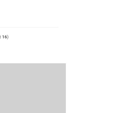
t
16
)