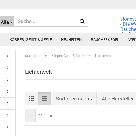
Suche...
stones
Alle
- Die W
Räuche
der Ste
L
KÖRPER, GEIST & SEELE
NEUHEITEN
RÄUCHERKEGEL
WEI
»
»
Startseite
Körper, Geist & Seele
Lichterwelt
Lichterwelt
Sortieren nach
Sortieren nach
Alle Hersteller
1
2
»