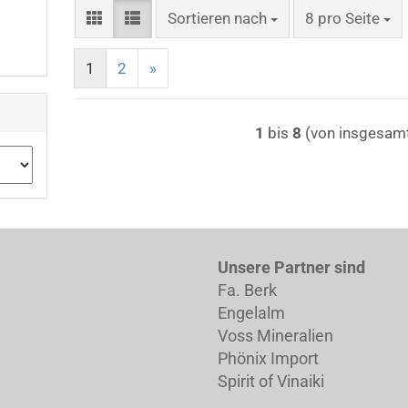
Sortieren nach
pro Seite
Sortieren nach
8 pro Seite
1
2
»
1
bis
8
(von insgesam
Unsere Partner sind
Fa. Berk
Engelalm
Voss Mineralien
Phönix Import
Spirit of Vinaiki