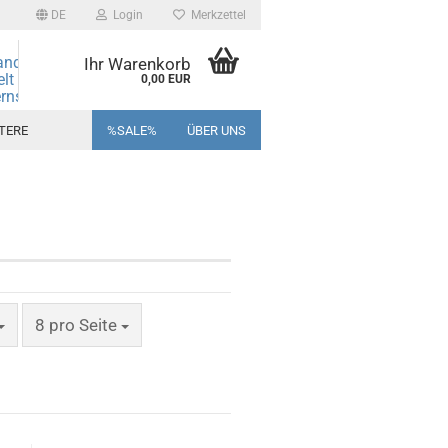
DE
Login
Merkzettel
andmore
Ihr Warenkorb
elt des
0,00 EUR
rns und
ine!
TERE
%SALE%
ÜBER UNS
pro Seite
8 pro Seite