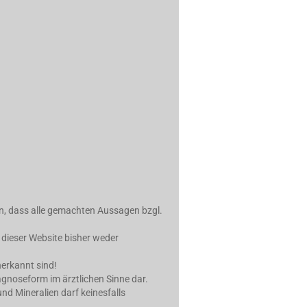
in, dass alle gemachten Aussagen bzgl.
 dieser Website bisher weder
erkannt sind!
iagnoseform im ärztlichen Sinne dar.
d Mineralien darf keinesfalls