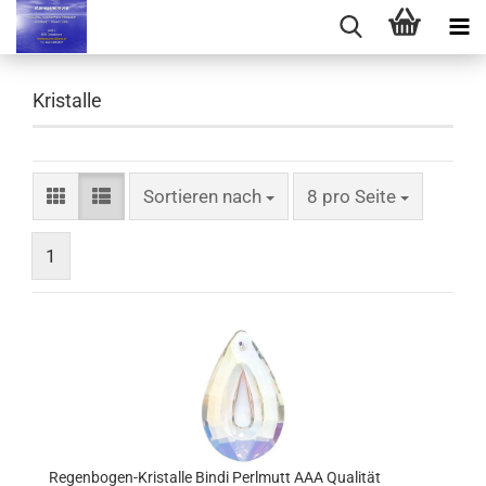
Kristalle
Sortieren nach
pro Seite
Sortieren nach
8 pro Seite
1
Regenbogen-Kristalle Bindi Perlmutt AAA Qualität