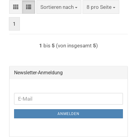
Sortieren nach
pro Seite
Sortieren nach
8 pro Seite
1
1
bis
5
(von insgesamt
5
)
Newsletter-Anmeldung
WEITER
E-
ZUR
Mail
NEWSLETTER-
ANMELDEN
ANMELDUNG