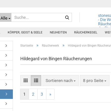
Suche...
stones
Alle
- Die W
Räuche
der Ste
L
KÖRPER, GEIST & SEELE
NEUHEITEN
RÄUCHERKEGEL
WEI
»
»
Startseite
Räucherwerk
Hildegard von Bingen Räucheru
Hildegard von Bingen Räucherungen
Sortieren nach
pro Seite
Sortieren nach
8 pro Seite
1
2
3
»