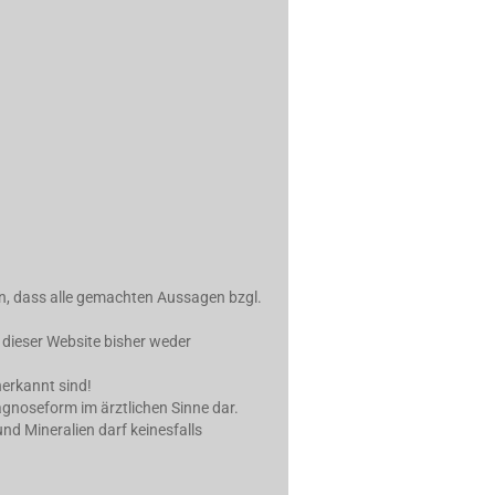
in, dass alle gemachten Aussagen bzgl.
 dieser Website bisher weder
erkannt sind!
iagnoseform im ärztlichen Sinne dar.
d Mineralien darf keinesfalls