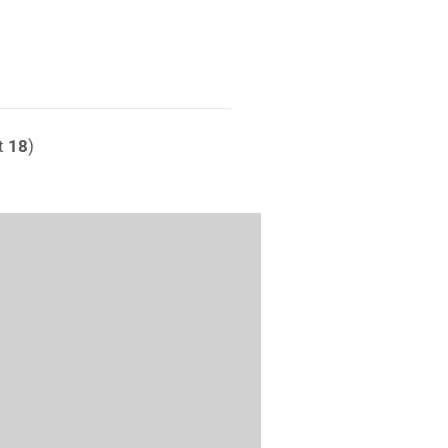
t
18
)