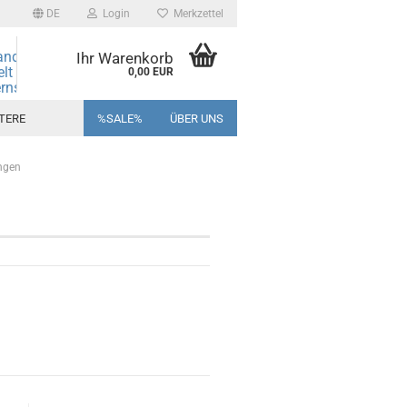
DE
Login
Merkzettel
andmore
Ihr Warenkorb
elt des
0,00 EUR
rns und
ine!
TERE
%SALE%
ÜBER UNS
ngen