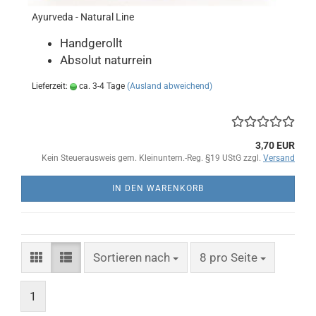
Ayurveda - Natural Line
Handgerollt
Absolut naturrein
Lieferzeit:
ca. 3-4 Tage
(Ausland abweichend)
3,70 EUR
Kein Steuerausweis gem. Kleinuntern.-Reg. §19 UStG zzgl.
Versand
IN DEN WARENKORB
Sortieren nach
pro Seite
Sortieren nach
8 pro Seite
1