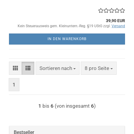
39,90 EUR
Kein Steuerausweis gem. Kleinuntern.-Reg. §19 UStG zzgl.
Versand
IN DEN WARENKORB
Sortieren nach
pro Seite
Sortieren nach
8 pro Seite
1
1
bis
6
(von insgesamt
6
)
Bestseller