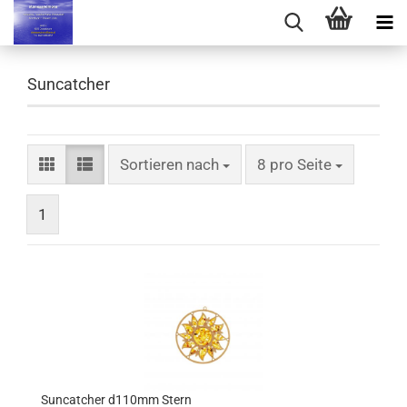
Suncatcher
Sortieren nach
pro Seite
Sortieren nach
8 pro Seite
1
Suncatcher d110mm Stern