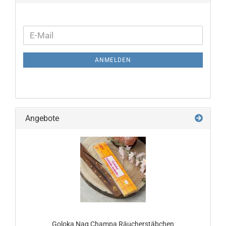
WEITER
E-
ZUR
Mail
NEWSLETTER-
ANMELDEN
ANMELDUNG
Angebote
Goloka Nag Champa Räucherstäbchen