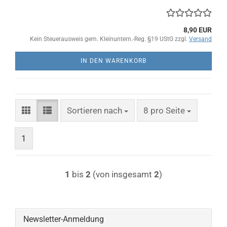
8,90 EUR
Kein Steuerausweis gem. Kleinuntern.-Reg. §19 UStG zzgl.
Versand
IN DEN WARENKORB
Sortieren nach
pro Seite
Sortieren nach
8 pro Seite
1
1
bis
2
(von insgesamt
2
)
Newsletter-Anmeldung