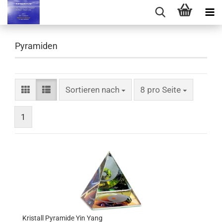
Pyramiden
Sortieren nach
pro Seite
Sortieren nach
8 pro Seite
1
Kristall Pyramide Yin Yang