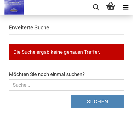
Erweiterte Suche
Die Suche ergab keine genauen Treffer.
MÖCHTEN
Möchten Sie noch einmal suchen?
SIE
NOCH
EINMAL
SUCHEN
SUCHEN?