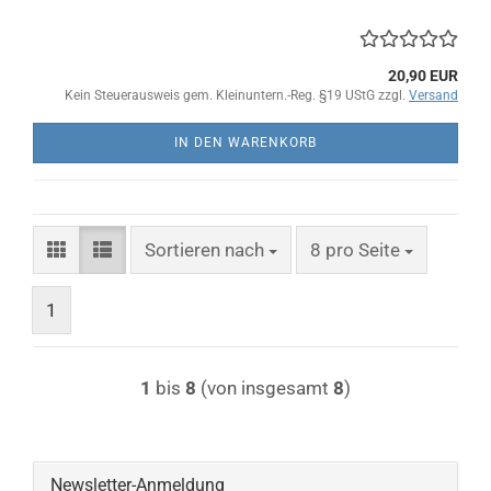
20,90 EUR
Kein Steuerausweis gem. Kleinuntern.-Reg. §19 UStG zzgl.
Versand
IN DEN WARENKORB
Sortieren nach
pro Seite
Sortieren nach
8 pro Seite
1
1
bis
8
(von insgesamt
8
)
Newsletter-Anmeldung