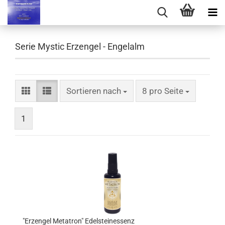
Serie Mystic Erzengel - Engelalm
Sortieren nach
pro Seite
Sortieren nach
8 pro Seite
1
"Erzengel Metatron" Edelsteinessenz