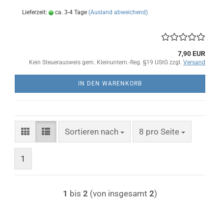
Lieferzeit:
ca. 3-4 Tage
(Ausland abweichend)
7,90 EUR
Kein Steuerausweis gem. Kleinuntern.-Reg. §19 UStG zzgl.
Versand
IN DEN WARENKORB
Sortieren nach
pro Seite
Sortieren nach
8 pro Seite
1
1
bis
2
(von insgesamt
2
)