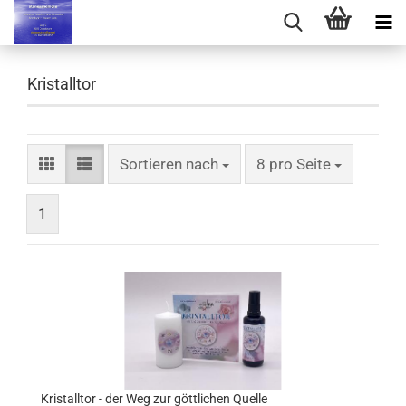
Kristalltor
Sortieren nach
pro Seite
Sortieren nach
8 pro Seite
1
Kristalltor - der Weg zur göttlichen Quelle