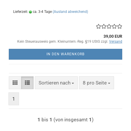
Lieferzeit:
ca. 3-4 Tage
(Ausland abweichend)
39,00 EUR
Kein Steuerausweis gem. Kleinuntern.-Reg. §19 UStG zzgl.
Versand
IN DEN WARENKORB
Sortieren nach
pro Seite
Sortieren nach
8 pro Seite
1
1
bis
1
(von insgesamt
1
)