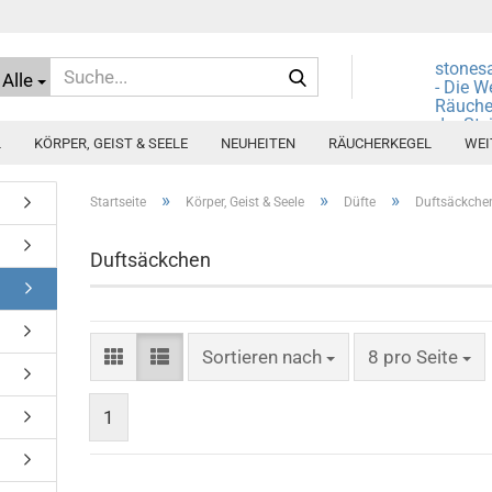
Suche...
stones
Alle
- Die W
Räuche
der Ste
L
KÖRPER, GEIST & SEELE
NEUHEITEN
RÄUCHERKEGEL
WEI
»
»
»
Startseite
Körper, Geist & Seele
Düfte
Duftsäckche
Duftsäckchen
Sortieren nach
pro Seite
Sortieren nach
8 pro Seite
1