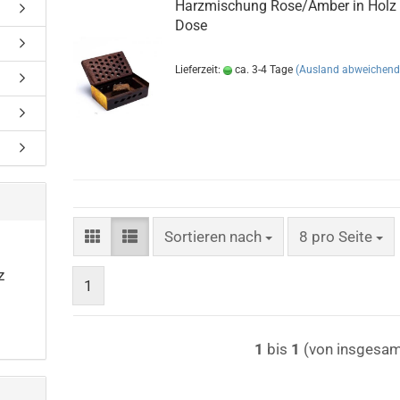
Harzmischung Rose/Amber in Holz
Dose
Lieferzeit:
ca. 3-4 Tage
(Ausland abweichend
Sortieren nach
pro Seite
Sortieren nach
8 pro Seite
z
1
1
bis
1
(von insgesa