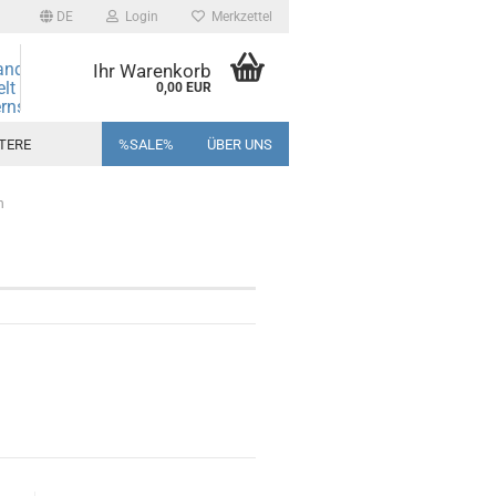
DE
Login
Merkzettel
andmore
Ihr Warenkorb
elt des
0,00 EUR
rns und
ine!
TERE
%SALE%
ÜBER UNS
n