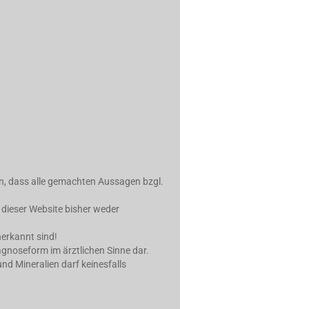
in, dass alle gemachten Aussagen bzgl.
 dieser Website bisher weder
erkannt sind!
iagnoseform im ärztlichen Sinne dar.
d Mineralien darf keinesfalls