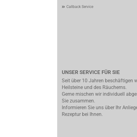
Callback Service
UNSER SERVICE FÜR SIE
Seit über 10 Jahren beschäftigen w
Heilsteine und des Räucherns.
Gerne mischen wir individuell abg
Sie zusammen.
Informieren Sie uns über Ihr Anlieg
Rezeptur bei Ihnen.