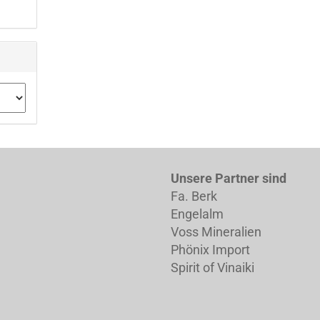
Unsere Partner sind
Fa. Berk
Engelalm
Voss Mineralien
Phönix Import
Spirit of Vinaiki