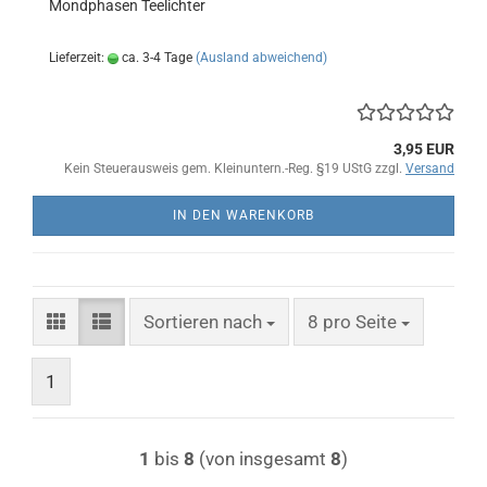
Mondphasen Teelichter
Lieferzeit:
ca. 3-4 Tage
(Ausland abweichend)
3,95 EUR
Kein Steuerausweis gem. Kleinuntern.-Reg. §19 UStG zzgl.
Versand
IN DEN WARENKORB
Sortieren nach
pro Seite
Sortieren nach
8 pro Seite
1
1
bis
8
(von insgesamt
8
)