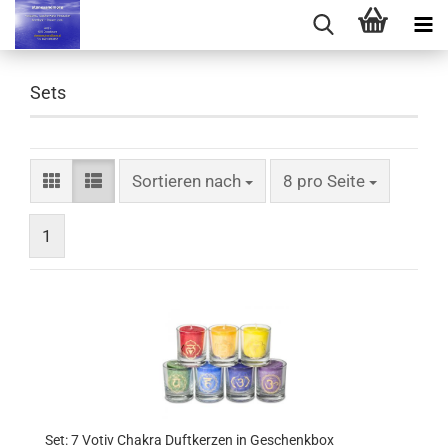
Sets
Sortieren nach
pro Seite
Sortieren nach
8 pro Seite
1
Set: 7 Votiv Chakra Duftkerzen in Geschenkbox