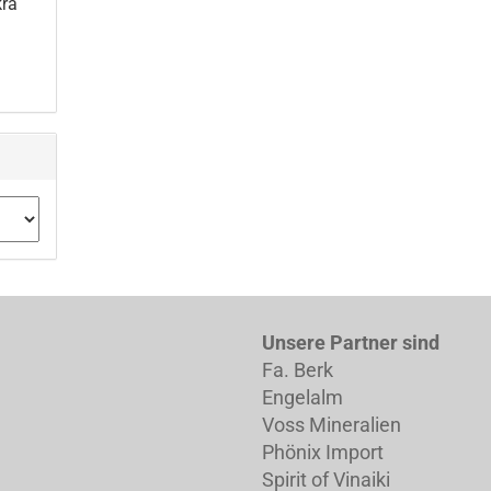
kra
Unsere Partner sind
Fa. Berk
Engelalm
Voss Mineralien
Phönix Import
Spirit of Vinaiki