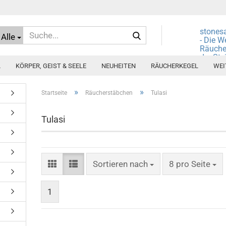
Suche...
stones
Alle
- Die W
Räuche
der Ste
L
KÖRPER, GEIST & SEELE
NEUHEITEN
RÄUCHERKEGEL
WEI
»
»
Startseite
Räucherstäbchen
Tulasi
Tulasi
Sortieren nach
pro Seite
Sortieren nach
8 pro Seite
1