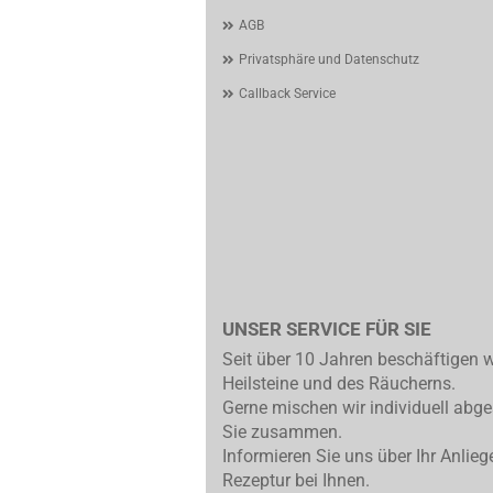
AGB
Privatsphäre und Datenschutz
Callback Service
UNSER SERVICE FÜR SIE
Seit über 10 Jahren beschäftigen w
Heilsteine und des Räucherns.
Gerne mischen wir individuell abg
Sie zusammen.
Informieren Sie uns über Ihr Anlieg
Rezeptur bei Ihnen.