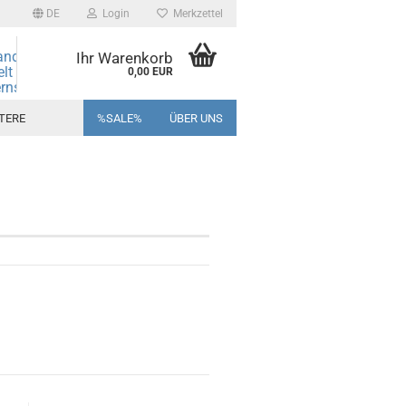
DE
Login
Merkzettel
andmore
Ihr Warenkorb
elt des
0,00 EUR
rns und
ine!
TERE
%SALE%
ÜBER UNS