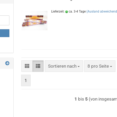
Lieferzeit:
ca. 3-4 Tage
(Ausland abweichend
Sortieren nach
pro Seite
Sortieren nach
8 pro Seite
1
1
bis
5
(von insgesa