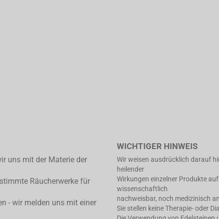
WICHTIGER HINWEIS
ir uns mit der Materie der
Wir weisen ausdrücklich darauf h
heilender
Wirkungen einzelner Produkte auf
estimmte Räucherwerke für
wissenschaftlich
nachweisbar, noch medizinisch an
en - wir melden uns mit einer
Sie stellen keine Therapie- oder D
Die Verwendung von Edelsteinen un