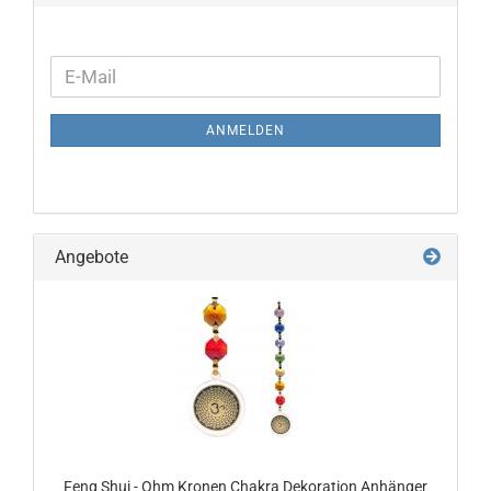
WEITER
E-
ZUR
Mail
NEWSLETTER-
ANMELDEN
ANMELDUNG
Angebote
Feng Shui - Ohm Kronen Chakra Dekoration Anhänger