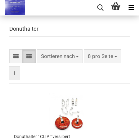
Donuthalter
Sortieren nach
pro Seite
Sortieren nach
8 pro Seite
1
Donuthalter " CLIP " versilbert