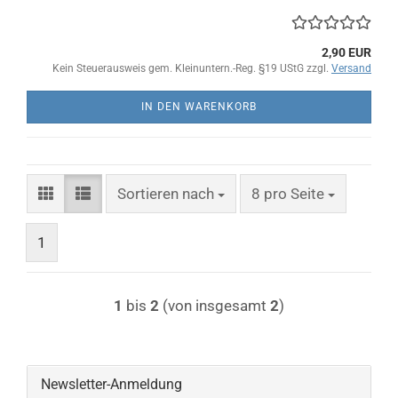
2,90 EUR
Kein Steuerausweis gem. Kleinuntern.-Reg. §19 UStG zzgl.
Versand
IN DEN WARENKORB
Sortieren nach
pro Seite
Sortieren nach
8 pro Seite
1
1
bis
2
(von insgesamt
2
)
Newsletter-Anmeldung