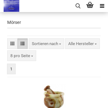
Mörser
Sortieren nach
Sortieren nach
Alle Hersteller
pro Seite
8 pro Seite
1