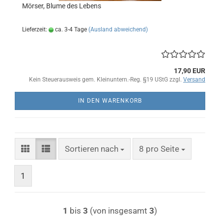
Mörser, Blume des Lebens
Lieferzeit:
ca. 3-4 Tage
(Ausland abweichend)
17,90 EUR
Kein Steuerausweis gem. Kleinuntern.-Reg. §19 UStG zzgl.
Versand
IN DEN WARENKORB
Sortieren nach
pro Seite
Sortieren nach
8 pro Seite
1
1
bis
3
(von insgesamt
3
)