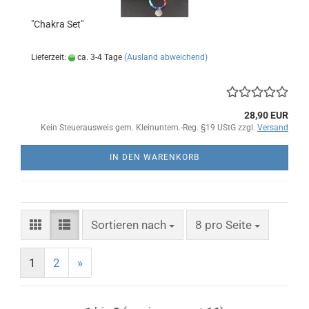
"Chakra Set"
Lieferzeit:
ca. 3-4 Tage
(Ausland abweichend)
28,90 EUR
Kein Steuerausweis gem. Kleinuntern.-Reg. §19 UStG zzgl.
Versand
IN DEN WARENKORB
Sortieren nach
pro Seite
Sortieren nach
8 pro Seite
1
2
»