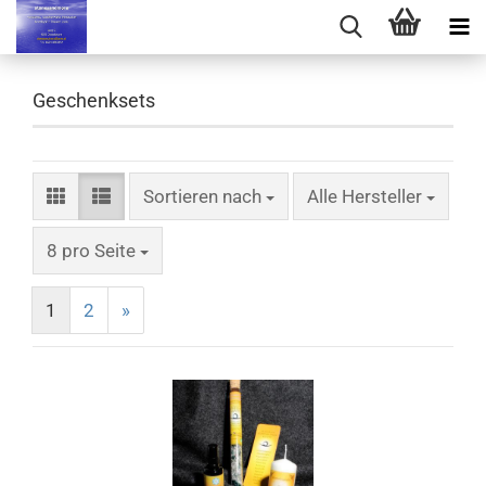
Geschenksets
Sortieren nach
Sortieren nach
Alle Hersteller
pro Seite
8 pro Seite
1
2
»