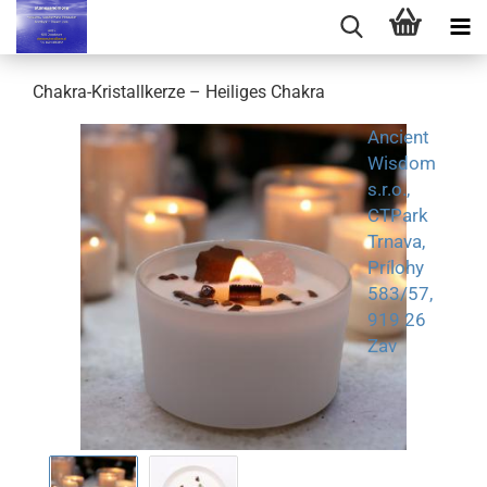
Chakra-Kristallkerze – Heiliges Chakra
Ancient
Wisdom
s.r.o.,
CTPark
Trnava,
Prílohy
583/57,
919 26
Zav