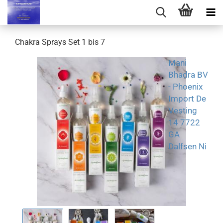
Chakra Sprays Set 1 bis 7
Mani
Bhadra BV
- Phoenix
Import De
Vesting
14 7722
GA
Dalfsen Ni