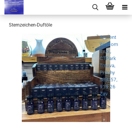
Sternzeichen-Duftöle
Ancient
Wisdom
s.r.o.,
CTPark
Trnava,
Prílohy
583/57,
919 26
Zav